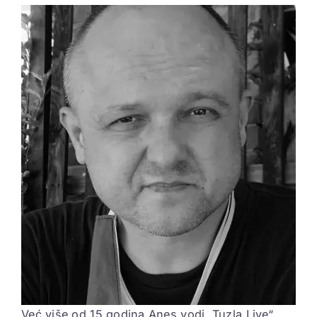
View
Larger
ELEKTROPIONIR
Image
BEZ STRAHA
Već više od 15 godina Anes vodi „Tuzla Live“