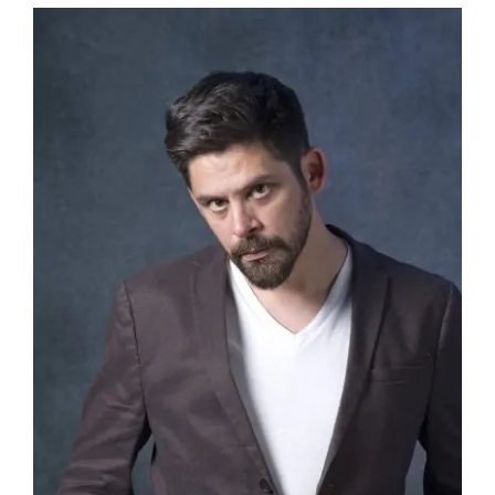
View
Larger
ELEKTROPIONIR
Image
BEZ STRAHA