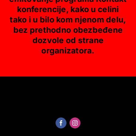
konferencije, kako u celini
tako i u bilo kom njenom delu,
bez prethodno obezbeđene
dozvole od strane
organizatora.