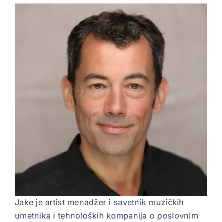
View
Larger
ELEKTROPIONIR
Image
BEZ STRAHA
Jake je artist menadžer i savetnik muzičkih
umetnika i tehnoloških kompanija o poslovnim