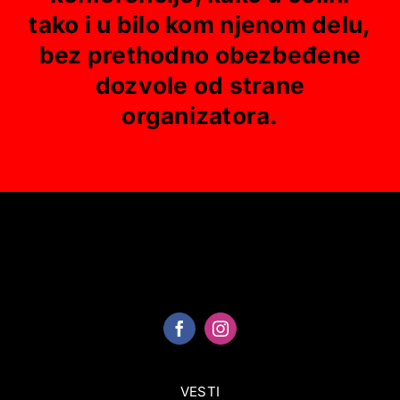
tako i u bilo kom njenom delu,
bez prethodno obezbeđene
dozvole od strane
organizatora.
VESTI