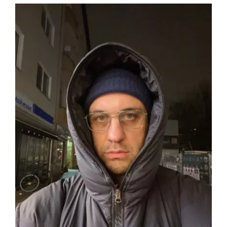
View
Larger
ELEKTROPIONIR
Image
BEZ STRAHA