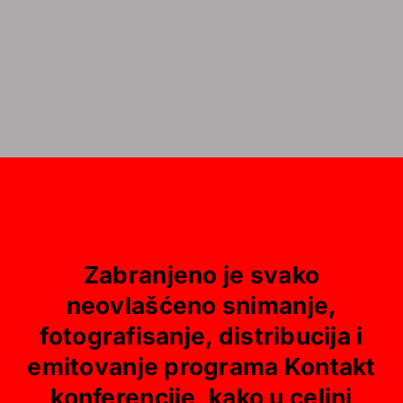
Zabranjeno je svako
neovlašćeno snimanje,
fotografisanje, distribucija i
emitovanje programa Kontakt
konferencije, kako u celini