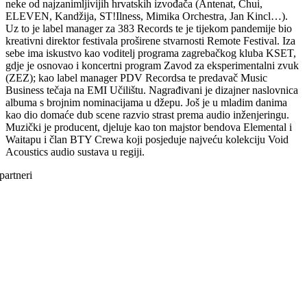
neke od najzanimljivijih hrvatskih izvođača (Antenat, Chui,
ELEVEN, Kandžija, ST!Ilness, Mimika Orchestra, Jan Kincl…).
Uz to je label manager za 383 Records te je tijekom pandemije bio
kreativni direktor festivala proširene stvarnosti Remote Festival. Iza
sebe ima iskustvo kao voditelj programa zagrebačkog kluba KSET,
gdje je osnovao i koncertni program Zavod za eksperimentalni zvuk
(ZEZ); kao label manager PDV Recordsa te predavač Music
Business tečaja na EMI Učilištu. Nagrađivani je dizajner naslovnica
albuma s brojnim nominacijama u džepu. Još je u mladim danima
kao dio domaće dub scene razvio strast prema audio inženjeringu.
Muzički je producent, djeluje kao ton majstor bendova Elemental i
Waitapu i član BTY Crewa koji posjeduje najveću kolekciju Void
Acoustics audio sustava u regiji.
partneri