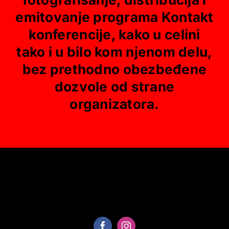
emitovanje programa Kontakt
konferencije, kako u celini
tako i u bilo kom njenom delu,
bez prethodno obezbeđene
dozvole od strane
organizatora.