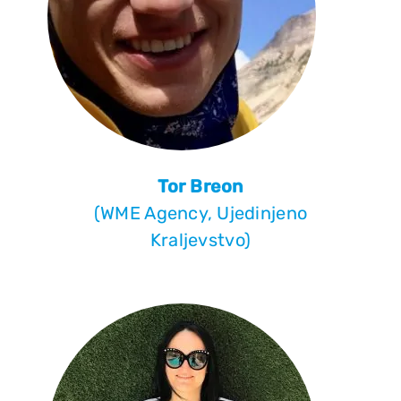
Tor Breon
(WME Agency, Ujedinjeno
Kraljevstvo)