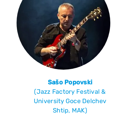
Sašo Popovski
(Jazz Factory Festival &
University Goce Delchev
Shtip, MAK)