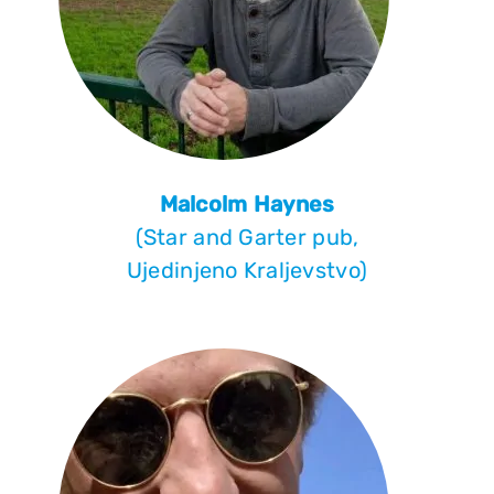
ELEKTROPIONIR
BEZ STRAHA
Malcolm Haynes
(Star and Garter pub,
Ujedinjeno Kraljevstvo)