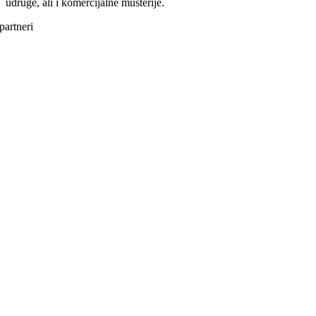
udruge, ali i komercijalne mušterije.
partneri