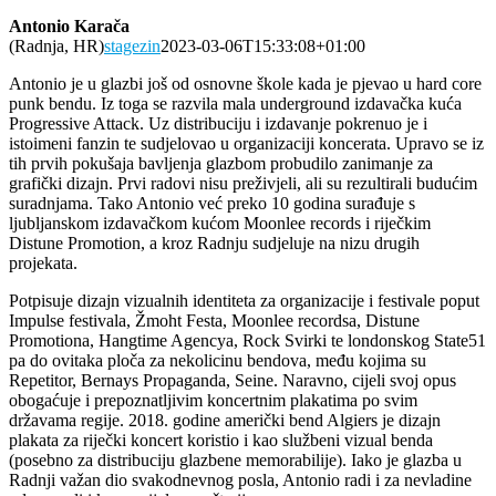
Antonio Karača
(Radnja, HR)
stagezin
2023-03-06T15:33:08+01:00
Antonio je u glazbi još od osnovne škole kada je pjevao u hard core
punk bendu. Iz toga se razvila mala underground izdavačka kuća
Progressive Attack. Uz distribuciju i izdavanje pokrenuo je i
istoimeni fanzin te sudjelovao u organizaciji koncerata. Upravo se iz
tih prvih pokušaja bavljenja glazbom probudilo zanimanje za
grafički dizajn. Prvi radovi nisu preživjeli, ali su rezultirali budućim
suradnjama. Tako Antonio već preko 10 godina surađuje s
ljubljanskom izdavačkom kućom Moonlee records i riječkim
Distune Promotion, a kroz Radnju sudjeluje na nizu drugih
projekata.
Potpisuje dizajn vizualnih identiteta za organizacije i festivale poput
Impulse festivala, Žmoht Festa, Moonlee recordsa, Distune
Promotiona, Hangtime Agencya, Rock Svirki te londonskog State51
pa do ovitaka ploča za nekolicinu bendova, među kojima su
Repetitor, Bernays Propaganda, Seine. Naravno, cijeli svoj opus
obogaćuje i prepoznatljivim koncertnim plakatima po svim
državama regije. 2018. godine američki bend Algiers je dizajn
plakata za riječki koncert koristio i kao službeni vizual benda
(posebno za distribuciju glazbene memorabilije). Iako je glazba u
Radnji važan dio svakodnevnog posla, Antonio radi i za nevladine