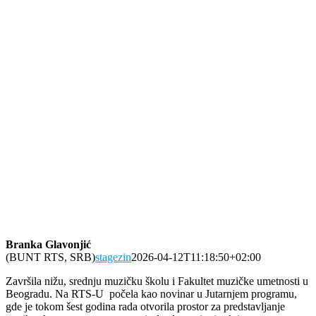
Branka Glavonjić
(BUNT RTS, SRB)
stagezin
2026-04-12T11:18:50+02:00
Završila nižu, srednju muzičku školu i Fakultet muzičke umetnosti u
Beogradu. Na RTS-U počela kao novinar u Jutarnjem programu,
gde je tokom šest godina rada otvorila prostor za predstavljanje