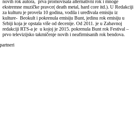
novih rok autora, prva promovisala alternativni rok i mnoge
ekstremne muzičke pravce( death metal, hard core itd.). U Redakciji
za kulturu je provela 10 godina, vodila i uređivala emisiju iz
kulture- Beokult i pokrenula emisiju Bunt, jedinu rok emisiju u
Srbiji koja je opstala više od decenije. Od 2011. je u Zabavnoj
redakciji RTS-a je u kojoj je 2015. pokrenula Bunt rok Festival –
prvo televizijsko takmičenje novih i neafirmisanih rok bendova.
partneri