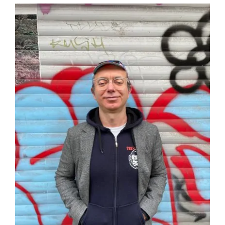
View
Larger
ELEKTROPIONIR
Image
BEZ STRAHA