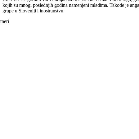
kojih su mnogi poslednjih godina namenjeni mladima. Takođe je an
grupe u Sloveniji i inostranstvu.
tneri