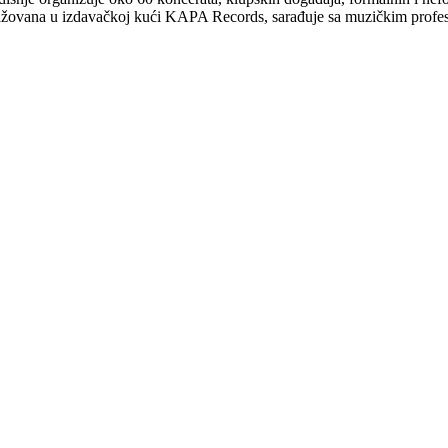
gažovana u izdavačkoj kući KAPA Records, sarađuje sa muzičkim pro