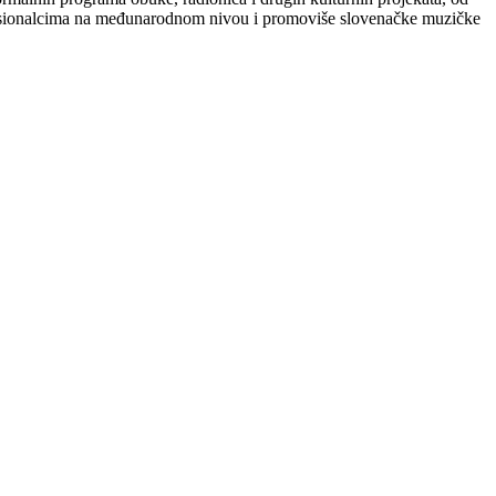
fesionalcima na međunarodnom nivou i promoviše slovenačke muzičke