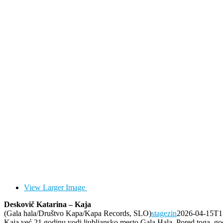
View Larger Image
Deskovič Katarina – Kaja
(Gala hala/Društvo Kapa/Kapa Records, SLO)
stagezin
2026-04-15T1
Kaja već 21 godinu vodi ljubljansko mesto Gala Hala. Pored toga, go