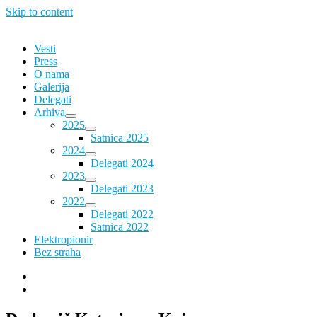
Skip to content
Vesti
Press
O nama
Galerija
Delegati
Arhiva
2025
Satnica 2025
2024
Delegati 2024
2023
Delegati 2023
2022
Delegati 2022
Satnica 2022
Elektropionir
Bez straha