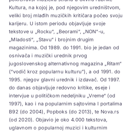
Kultura, na kojoj je, pod njegovim uredništvom,
veliki broj mlađih muzičkih kritičara počeo svoju
karijeru. U istom periodu objavljuje svoje
tekstove u „Rocku“, „Beorami“, „NON“-u,
„Mladosti“, „Stavu“ i brojnim drugim
magazinima. Od 1989. do 1991. bio je jedan od
osnivača i muzički urednik prvog
jugoslovenskog alternativnog magazina „Ritam“
(“vodič kroz popularnu kulturu”), a od 1991. do
1995. njegov glavni urednik i izdavač. Od 1997.
do danas objavljuje redovno kritike, eseje i
intervjue u političkom nedeljniku „Vreme“ (od
1997), kao i na popularnim sajtovima I portalima
B92 (do 2004), Popboks (do 2013), te Nova.rs
(od 2020). Objavio je oko 4.000 tekstova,
uglavnom o popularnoj muzici i kulturnim