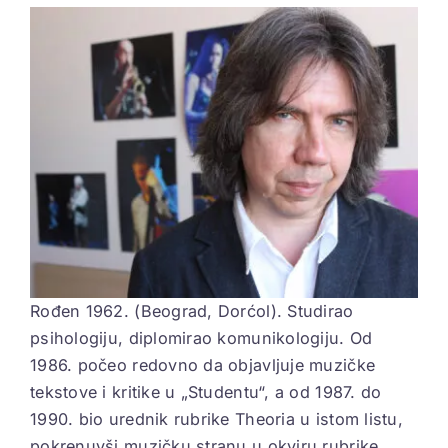
View
Larger
ELEKTROPIONIR
Image
BEZ STRAHA
Rođen 1962. (Beograd, Dorćol). Studirao
psihologiju, diplomirao komunikologiju. Od
1986. počeo redovno da objavljuje muzičke
tekstove i kritike u „Studentu“, a od 1987. do
1990. bio urednik rubrike Theoria u istom listu,
pokrenuvši muzičku stranu u okviru rubrike