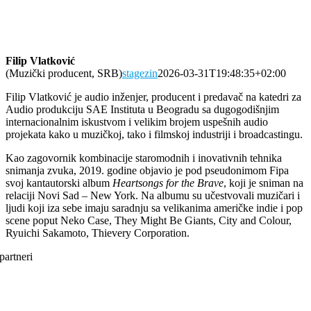
Filip Vlatković
(Muzički producent, SRB)
stagezin
2026-03-31T19:48:35+02:00
Filip Vlatković je audio inženjer, producent i predavač na katedri za
Audio produkciju SAE Instituta u Beogradu sa dugogodišnjim
internacionalnim iskustvom i velikim brojem uspešnih audio
projekata kako u muzičkoj, tako i filmskoj industriji i broadcastingu.
Kao zagovornik kombinacije staromodnih i inovativnih tehnika
snimanja zvuka, 2019. godine objavio je pod pseudonimom Fipa
svoj kantautorski album
Heartsongs for the Brave
, koji je sniman na
relaciji Novi Sad – New York. Na albumu su učestvovali muzičari i
ljudi koji iza sebe imaju saradnju sa velikanima američke indie i pop
scene poput Neko Case, They Might Be Giants, City and Colour,
Ryuichi Sakamoto, Thievery Corporation.
partneri