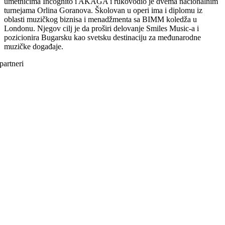
umetnicima Incognito i AKAGA i rukovodio je dvema nacionalnim
turnejama Orlina Goranova. Školovan u operi ima i diplomu iz
oblasti muzičkog biznisa i menadžmenta sa BIMM koledža u
Londonu. Njegov cilj je da proširi delovanje Smiles Music-a i
pozicionira Bugarsku kao svetsku destinaciju za međunarodne
muzičke događaje.
partneri