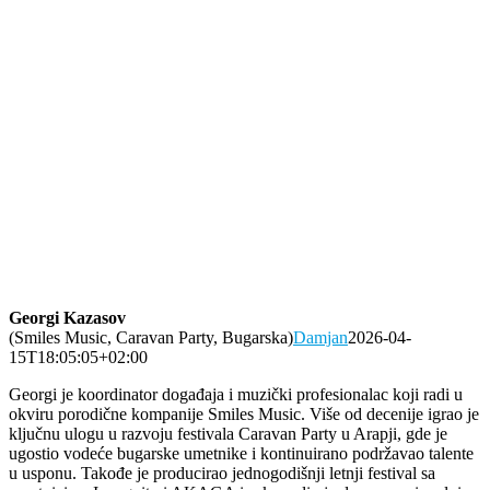
Georgi Kazasov
(Smiles Music, Caravan Party, Bugarska)
Damjan
2026-04-
15T18:05:05+02:00
Georgi je koordinator događaja i muzički profesionalac koji radi u
okviru porodične kompanije Smiles Music. Više od decenije igrao je
ključnu ulogu u razvoju festivala Caravan Party u Arapji, gde je
ugostio vodeće bugarske umetnike i kontinuirano podržavao talente
u usponu. Takođe je producirao jednogodišnji letnji festival sa