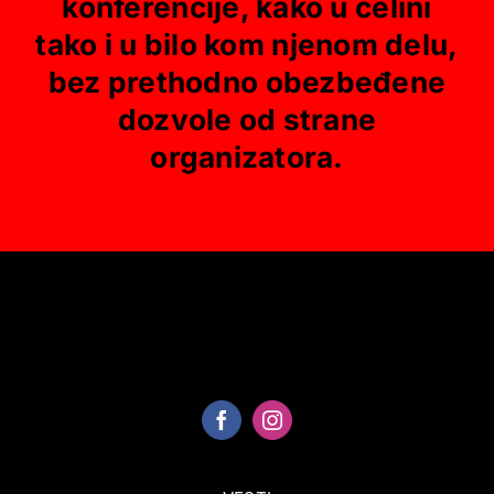
konferencije, kako u celini
tako i u bilo kom njenom delu,
bez prethodno obezbeđene
dozvole od strane
organizatora.