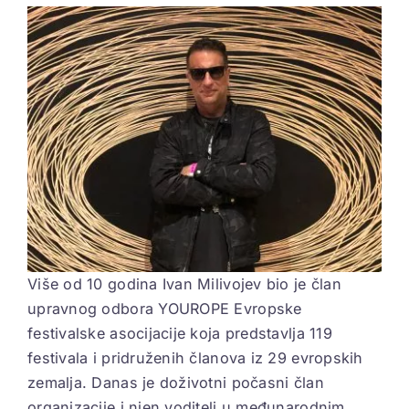
View
Larger
ELEKTROPIONIR
Image
BEZ STRAHA
Više od 10 godina Ivan Milivojev bio je član
upravnog odbora YOUROPE Evropske
festivalske asocijacije koja predstavlja 119
festivala i pridruženih članova iz 29 evropskih
zemalja. Danas je doživotni počasni član
organizacije i njen voditelj u međunarodnim