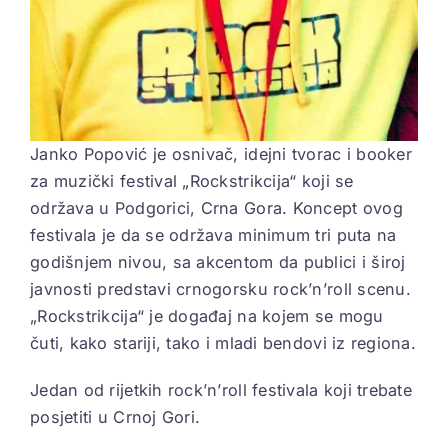
Janko Popović je osnivač, idejni tvorac i booker
za muzički festival „Rockstrikcija“ koji se
održava u Podgorici, Crna Gora. Koncept ovog
festivala je da se održava minimum tri puta na
godišnjem nivou, sa akcentom da publici i široj
javnosti predstavi crnogorsku rock’n’roll scenu.
„Rockstrikcija“ je događaj na kojem se mogu
čuti, kako stariji, tako i mladi bendovi iz regiona.
Jedan od rijetkih rock’n’roll festivala koji trebate
posjetiti u Crnoj Gori.