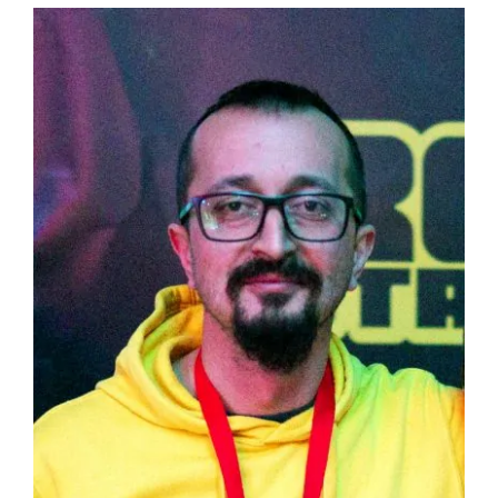
View
Larger
ELEKTROPIONIR
Image
BEZ STRAHA