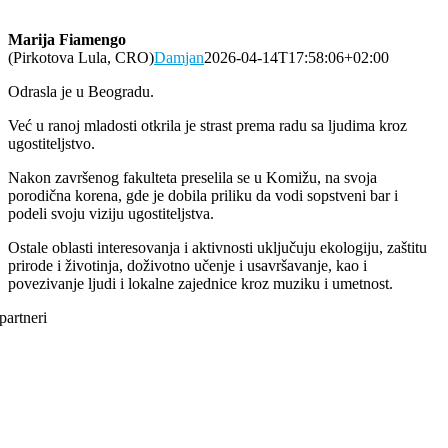
Marija Fiamengo
(Pirkotova Lula, CRO)
Damjan
2026-04-14T17:58:06+02:00
Odrasla je u Beogradu.
Već u ranoj mladosti otkrila je strast prema radu sa ljudima kroz
ugostiteljstvo.
Nakon završenog fakulteta preselila se u Komižu, na svoja
porodična korena, gde je dobila priliku da vodi sopstveni bar i
podeli svoju viziju ugostiteljstva.
Ostale oblasti interesovanja i aktivnosti uključuju ekologiju, zaštitu
prirode i životinja, doživotno učenje i usavršavanje, kao i
povezivanje ljudi i lokalne zajednice kroz muziku i umetnost.
partneri