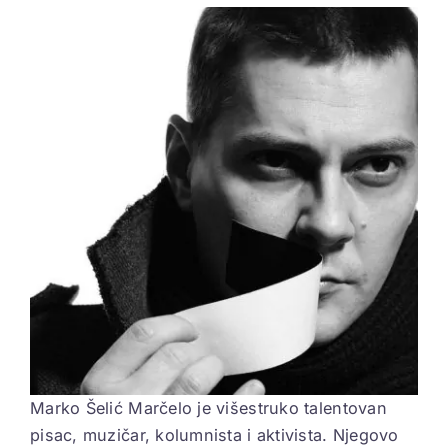
View
Larger
ELEKTROPIONIR
Image
BEZ STRAHA
Marko Šelić Marčelo je višestruko talentovan
pisac, muzičar, kolumnista i aktivista. Njegovo