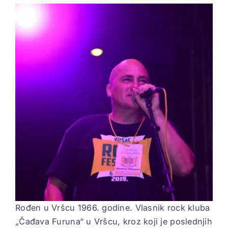
View
Larger
ELEKTROPIONIR
Image
BEZ STRAHA
Rođen u Vršcu 1966. godine. Vlasnik rock kluba
„Čađava Furuna“ u Vršcu, kroz koji je poslednjih