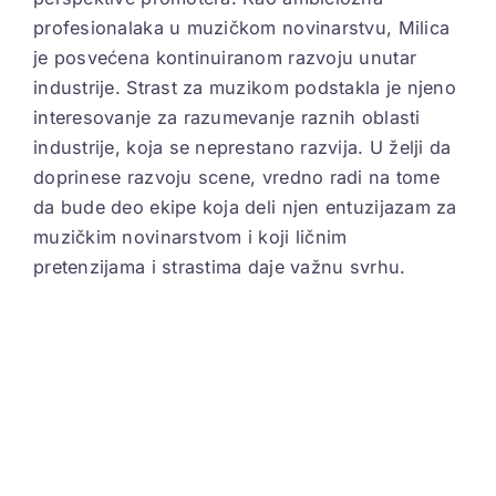
profesionalaka u muzičkom novinarstvu, Milica
je posvećena kontinuiranom razvoju unutar
industrije. Strast za muzikom podstakla je njeno
interesovanje za razumevanje raznih oblasti
industrije, koja se neprestano razvija. U želji da
doprinese razvoju scene, vredno radi na tome
da bude deo ekipe koja deli njen entuzijazam za
muzičkim novinarstvom i koji ličnim
pretenzijama i strastima daje važnu svrhu.