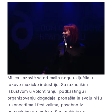
View
Larger
ELEKTROPIONIR
Image
BEZ STRAHA
Milica Lazović se od malih nogu uključila u
tokove muzičke industrije. Sa raznolikim
iskustvom u volontiranju, podkastingu i
organizovanju događaja, pronašla je svoju nišu
u koncertima i festivalima, posebno iz
perspektive promotera. Kao ambiciozna