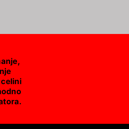
anje,
anje
celini
thodno
atora.