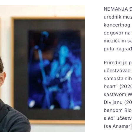
NEMANJA ĐOR
urednik muzi
koncertnog 
odgovor na 
muzičkim sa
puta nagrađi
Priredio je 
učestvovao 
samostalnih 
heart” (2020
sastavom W
Divljanu (2
bendom Bloc
sledi učest
(sa Anamari