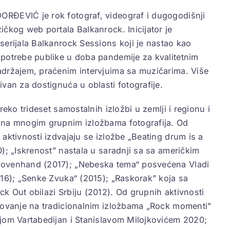
ĐEVIĆ je rok fotograf, videograf i dugogodišnji
čkog web portala Balkanrock. Inicijator je
serijala Balkanrock Sessions koji je nastao kao
potrebe publike u doba pandemije za kvalitetnim
držajem, praćenim intervjuima sa muzičarima. Više
van za dostignuća u oblasti fotografije.
preko trideset samostalnih izložbi u zemlji i regionu i
na mnogim grupnim izložbama fotografija. Od
aktivnosti izdvajaju se izložbe „Beating drum is a
); „Iskrenost” nastala u saradnji sa sa američkim
ovenhand (2017); „Nebeska tema“ posvećena Vladi
016); „Senke Zvuka“ (2015); „Raskorak” koja sa
k Out obilazi Srbiju (2012). Od grupnih aktivnosti
vovanje na tradicionalnim izložbama „Rock momenti”
jom Vartabedijan i Stanislavom Milojkovićem 2020;