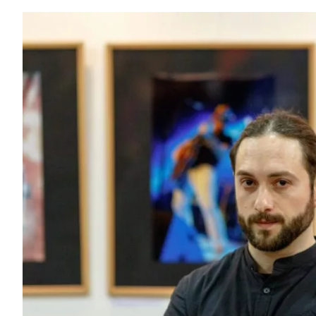
View
Larger
Image