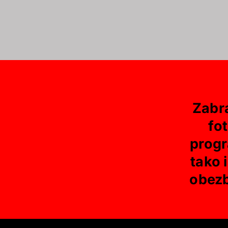
Zabr
fot
progr
tako 
obezb