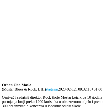
Orhan Oha Maslo
(Mostar Blues & Rock, BIH)
stagezin
2023-02-12T09:32:18+01:00
Osnivač i sadašnji direktor Rock škole Mostar koja kroz 10 godina
postojanja broji preko 1200 korisnika u obrazovnom odjelu i preko
300 organiziranih koncerata u Booking odjelu Škole.