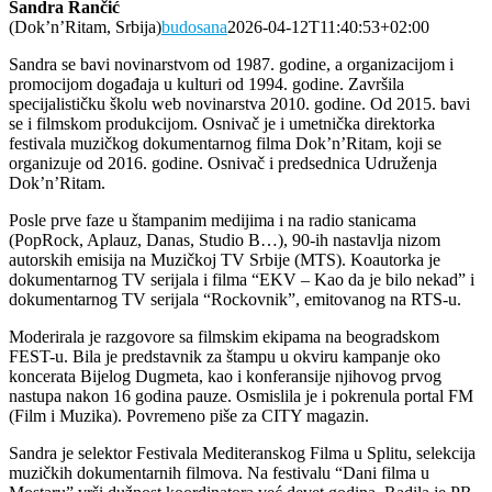
Sandra Rančić
(Dok’n’Ritam, Srbija)
budosana
2026-04-12T11:40:53+02:00
Sandra se bavi novinarstvom od 1987. godine, a organizacijom i
promocijom događaja u kulturi od 1994. godine. Završila
specijalističku školu web novinarstva 2010. godine. Od 2015. bavi
se i filmskom produkcijom. Osnivač je i umetnička direktorka
festivala muzičkog dokumentarnog filma Dok’n’Ritam, koji se
organizuje od 2016. godine. Osnivač i predsednica Udruženja
Dok’n’Ritam.
Posle prve faze u štampanim medijima i na radio stanicama
(PopRock, Aplauz, Danas, Studio B…), 90-ih nastavlja nizom
autorskih emisija na Muzičkoj TV Srbije (MTS). Koautorka je
dokumentarnog TV serijala i filma “EKV – Kao da je bilo nekad” i
dokumentarnog TV serijala “Rockovnik”, emitovanog na RTS-u.
Moderirala je razgovore sa filmskim ekipama na beogradskom
FEST-u. Bila je predstavnik za štampu u okviru kampanje oko
koncerata Bijelog Dugmeta, kao i konferansije njihovog prvog
nastupa nakon 16 godina pauze. Osmislila je i pokrenula portal FM
(Film i Muzika). Povremeno piše za CITY magazin.
Sandra je selektor Festivala Mediteranskog Filma u Splitu, selekcija
muzičkih dokumentarnih filmova. Na festivalu “Dani filma u