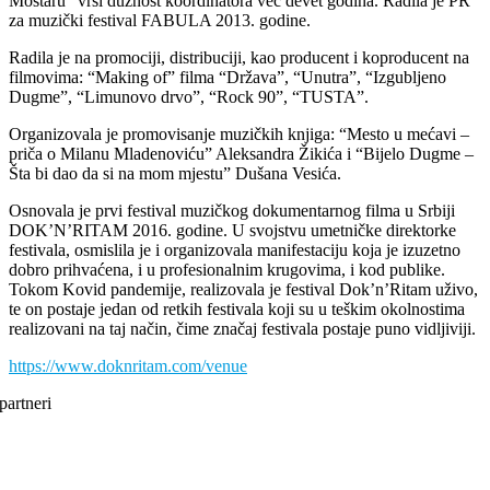
Mostaru” vrši dužnost koordinatora već devet godina. Radila je PR
za muzički festival FABULA 2013. godine.
Radila je na promociji, distribuciji, kao producent i koproducent na
filmovima: “Making of” filma “Država”, “Unutra”, “Izgubljeno
Dugme”, “Limunovo drvo”, “Rock 90”, “TUSTA”.
Organizovala je promovisanje muzičkih knjiga: “Mesto u mećavi –
priča o Milanu Mladenoviću” Aleksandra Žikića i “Bijelo Dugme –
Šta bi dao da si na mom mjestu” Dušana Vesića.
Osnovala je prvi festival muzičkog dokumentarnog filma u Srbiji
DOK’N’RITAM 2016. godine. U svojstvu umetničke direktorke
festivala, osmislila je i organizovala manifestaciju koja je izuzetno
dobro prihvaćena, i u profesionalnim krugovima, i kod publike.
Tokom Kovid pandemije, realizovala je festival Dok’n’Ritam uživo,
te on postaje jedan od retkih festivala koji su u teškim okolnostima
realizovani na taj način, čime značaj festivala postaje puno vidljiviji.
https://www.doknritam.com/venue
partneri