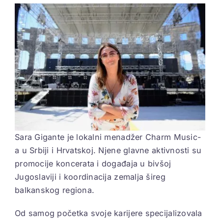
View
Larger
ELEKTROPIONIR
Image
BEZ STRAHA
Sara Gigante je lokalni menadžer Charm Music-
a u Srbiji i Hrvatskoj. Njene glavne aktivnosti su
promocije koncerata i događaja u bivšoj
Jugoslaviji i koordinacija zemalja šireg
balkanskog regiona.
Od samog početka svoje karijere specijalizovala