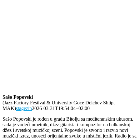
Sašo Popovski
(Jazz Factory Festival & University Goce Delchev Shtip,
MAK)
stagezin
2026-03-31T19:54:04+02:00
Sašo Popovski je rođen u gradu Bitolju sa mediteranskim ukusom,
sada je vodeći umetnik, džez gitarista i kompozitor na balkanskoj
džez i svetskoj muzičkoj sceni. Popovski je stvorio i razvio novi
muzički izraz, unoseći orijentalne zvuke u mistični jezik. Radio je sa