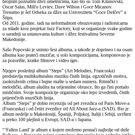
brojnim poznatim džez umetnicima, kao što su Toni Kitanovski,
Oscar Salas, Milčo Leviev, Dave Wilson i Goce Micanov.
Trenutno je šef Odseka za džez na Univerzitetu “Goce Delčev” u
Štipu.
Od 2011. godine, radi na neformalnom obrazovanju i radionicama
za mlade kroz projekat Jazz Factory, koji se organizuje svake godine
u saradnji sa ustanovama kulture i džez festivalima Severne
Makedonije.
Sašo Popovski je snimio šest albuma, a takođe je doprineo i na osam
albuma kao prateći muzičar, u solo kompozicijama, komponovao je
za pozorište, kratke filmove i video igre.
Njegov poslednji album “Steps” (Art Melodies, Francuska)
predstavlja multikulturalnu muziku čistih linija, egzotičnih motiva,
zaokruženih celina i bujne mašte u sedam numera. Ritmički i
melodički, album aludira na orijentalne obrasce, što ga čini pomalo
mističnim. Svoje kompozicije organizuje oko lepo izvedenih, čistih
prijemčivih muzičkih linija.
Album “Steps” je dobio recenziju od pet zvezdica od Paris Move-a
(Francuska) i od četiri zvezdice od All About Jazz-a (SAD). Bio je
album nedelje u Makedoniji, Španiji, Poljskoj, Italiji i Srbiji, uvršten
u preko 100 plejlisti u Evropi, SAD-u i Japanu.
“‘Fallen Land’ je album u kojem možemo pronaći najbolje od duše