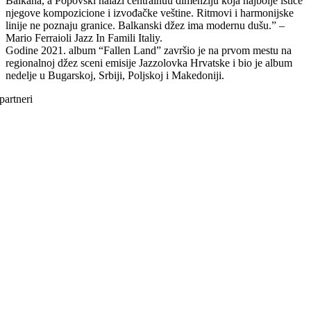
Balkana, a Popovski nalazi centralnuu dimenziju koja najbolje ističe
njegove kompozicione i izvođačke veštine. Ritmovi i harmonijske
linije ne poznaju granice. Balkanski džez ima modernu dušu.” –
Mario Ferraioli Jazz In Famili Italiy.
Godine 2021. album “Fallen Land” završio je na prvom mestu na
regionalnoj džez sceni emisije Jazzolovka Hrvatske i bio je album
nedelje u Bugarskoj, Srbiji, Poljskoj i Makedoniji.
partneri