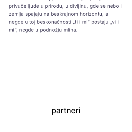
privuče ljude u prirodu, u divljinu, gde se nebo i
zemlja spajaju na beskrajnom horizontu, a
negde u toj beskonačnosti „ti i mi“ postaju „vi i
mi“, negde u podnožju mlina.
partneri