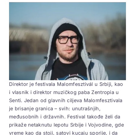
View
Larger
ELEKTROPIONIR
Image
BEZ STRAHA
Direktor je festivala Malomfesztivál u Srbiji, kao
i vlasnik i direktor muzičkog paba Zentropia u
Senti. Jedan od glavnih ciljeva Malomfesztivala
je brisanje granica – svih: unutrašnjih,
međusobnih i državnih. Festival takođe želi da
prikaže netaknutu lepotu Srbije i Vojvodine, gde
vreme kao da stoji, satovi kucaju sporije, i da