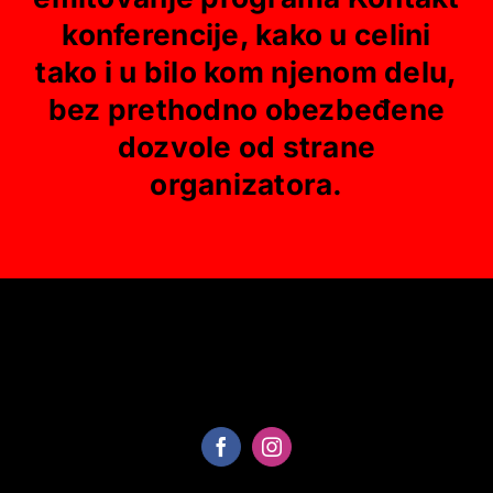
konferencije, kako u celini
tako i u bilo kom njenom delu,
bez prethodno obezbeđene
dozvole od strane
organizatora.