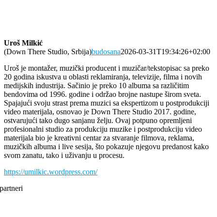
Uroš Milkić
(Down There Studio, Srbija)
budosana
2026-03-31T19:34:26+02:00
Uroš je montažer, muzički producent i muzičar/tekstopisac sa preko
20 godina iskustva u oblasti reklamiranja, televizije, filma i novih
medijskih industrija. Sačinio je preko 10 albuma sa različitim
bendovima od 1996. godine i održao brojne nastupe širom sveta.
Spajajući svoju strast prema muzici sa ekspertizom u postprodukciji
video materijala, osnovao je Down There Studio 2017. godine,
ostvarujući tako dugo sanjanu želju. Ovaj potpuno opremljeni
profesionalni studio za produkciju muzike i postprodukciju video
materijala bio je kreativni centar za stvaranje filmova, reklama,
muzičkih albuma i live sesija, što pokazuje njegovu predanost kako
svom zanatu, tako i uživanju u procesu.
https://umilkic.wordpress.com/
partneri