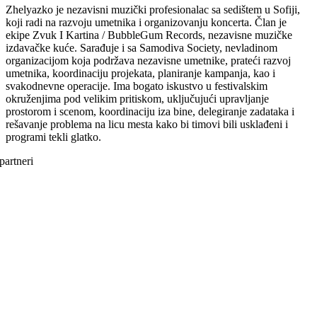
Zhelyazko je nezavisni muzički profesionalac sa sedištem u Sofiji,
koji radi na razvoju umetnika i organizovanju koncerta. Član je
ekipe Zvuk I Kartina / BubbleGum Records, nezavisne muzičke
izdavačke kuće. Sarađuje i sa Samodiva Society, nevladinom
organizacijom koja podržava nezavisne umetnike, prateći razvoj
umetnika, koordinaciju projekata, planiranje kampanja, kao i
svakodnevne operacije. Ima bogato iskustvo u festivalskim
okruženjima pod velikim pritiskom, uključujući upravljanje
prostorom i scenom, koordinaciju iza bine, delegiranje zadataka i
rešavanje problema na licu mesta kako bi timovi bili usklađeni i
programi tekli glatko.
partneri