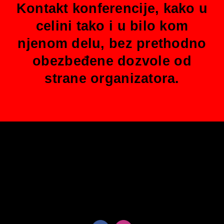
Kontakt konferencije, kako u
celini tako i u bilo kom
njenom delu, bez prethodno
obezbeđene dozvole od
strane organizatora.