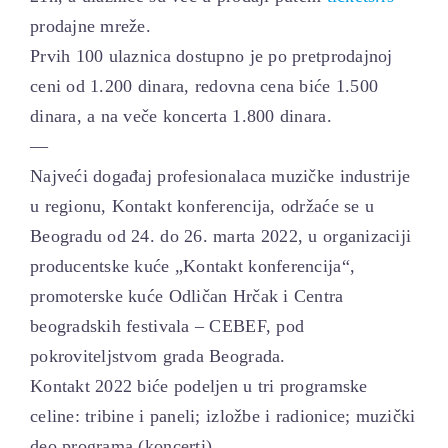
prodajne mreže.
Prvih 100 ulaznica dostupno je po pretprodajnoj
ceni od 1.200 dinara, redovna cena biće 1.500
dinara, a na veče koncerta 1.800 dinara.
—
Najveći događaj profesionalaca muzičke industrije
u regionu, Kontakt konferencija, održaće se u
Beogradu od 24. do 26. marta 2022, u organizaciji
producentske kuće „Kontakt konferencija“,
promoterske kuće Odličan Hrčak i Centra
beogradskih festivala – CEBEF, pod
pokroviteljstvom grada Beograda.
Kontakt 2022 biće podeljen u tri programske
celine: tribine i paneli; izložbe i radionice; muzički
deo programa (koncerti).