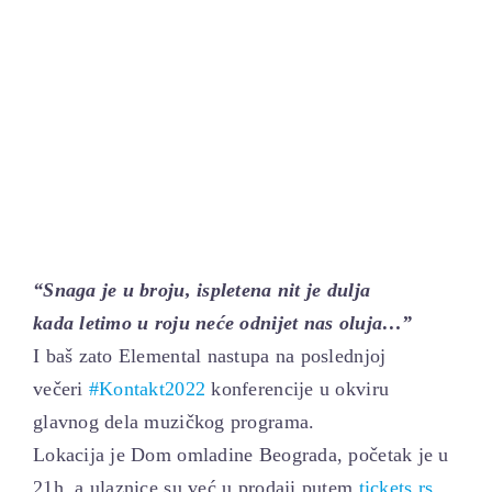
ELEKTROPIONIR
BEZ STRAHA
“Snaga je u broju, ispletena nit je dulja
kada letimo u roju neće odnijet nas oluja…”
I baš zato Elemental nastupa na poslednjoj
večeri
#Kontakt2022
konferencije u okviru
glavnog dela muzičkog programa.
Lokacija je Dom omladine Beograda, početak je u
21h, a ulaznice su već u prodaji putem
tickets.rs