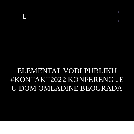
Skip
to
Toggle
content
Navigation
VESTI
PRESS
ELEMENTAL VODI PUBLIKU
#KONTAKT2022 KONFERENCIJE
O NAMA
U DOM OMLADINE BEOGRADA
GALERIJA
DELEGATI
ARHIVA