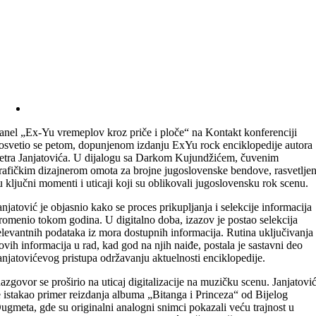
anel „Ex-Yu vremeplov kroz priče i ploče“ na Kontakt konferenciji
osvetio se petom, dopunjenom izdanju ExYu rock enciklopedije autora
etra Janjatovića. U dijalogu sa Darkom Kujundžićem, čuvenim
rafičkim dizajnerom omota za brojne jugoslovenske bendove, rasvetljen
u ključni momenti i uticaji koji su oblikovali jugoslovensku rok scenu.
anjatović je objasnio kako se proces prikupljanja i selekcije informacija
romenio tokom godina. U digitalno doba, izazov je postao selekcija
elevantnih podataka iz mora dostupnih informacija. Rutina uključivanja
ovih informacija u rad, kad god na njih naiđe, postala je sastavni deo
anjatovićevog pristupa održavanju aktuelnosti enciklopedije.
azgovor se proširio na uticaj digitalizacije na muzičku scenu. Janjatovi
e istakao primer reizdanja albuma „Bitanga i Princeza“ od Bijelog
ugmeta, gde su originalni analogni snimci pokazali veću trajnost u