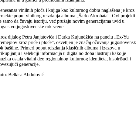
enesansa vinilnih ploča i knjiga kao kulturnog dobra naglašena je kroz
rojekte poput vinilnog reizdanja albuma „Šarlo Akrobata“. Ovi projekti
e samo da čuvaju istoriju, već pružaju novim generacijama uvid u
ogatstvo jugoslovenske rok scene.
roz dijalog Petra Janjatovića i Darka Kujundžića na panelu „Ex-Yu
remeplov kroz priče i ploče“, osvetljen je značaj očuvanja jugoslovens
ok baštine. Primeri poput reizdanja klasičnih albuma i izazova u
rikupljanju i selekciji informacija u digitalno doba ilustruju kako je
uzika ostala vitalni deo regionalnog kulturnog identiteta, inspirišući i
ovezujući generacije.
oto: Belkisa Abdulović