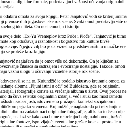
dnosu na digitalne formate, podcrtavajući važnost očuvanja originalnih
aterijala.
ri odabiru omota za svoju knjigu, Petar Janjatović vodi se kriterijumima
oji prenose duh jugoslovenske rok scene. Svaki omot predstavlja više o
izuelnog identiteta. On nosi emociju i istoriju.
a svoje delo „Ex-Yu Vremeplov kroz Priče i Ploče“, Janjatović je birao
mote koji odražavaju raznolikost i bogatstvo rok kulture bivše
ugoslavije. Njegov cilj bio je da vizuelno predstavi suštinu muzičke ere
oja se proteže kroz knjigu.
anjatović naglašava da je omot više od dekoracije. On je ključan za
ovezivanje čitalaca sa sadržajem i evociranje nostalgije. Takođe, omoti
maju važnu ulogu u očuvanju vizuelne istorije rok scene.
adovezavši se na to, Kujundžić je podelio iskustvo kreiranja omota za
eizdanje albuma „Pljuni istini u oči“ od Buldožera, gde se originalni
aterijali i fotografije koriste za vraćanje albuma u život. Ovaj proces ne
amo da čuva estetiku originalnih izdanja, već i služi kao most između
rošlosti i sadašnjosti, istovremeno pružajući kontekst socijalnom i
olitičkom pejzažu vremena. Kujundžić je naglasio da pri reizdanjima
ultnih albuma zadatak naći originalne fotografije, ali kako to često nije
oguće, snalazi se kako zna i ume rekreirajući originalni omot, tražeći
riginalne fontove, ispravljajući eventualne greške koje su postojale u
otpisima ili u grafici u prethodnim izdanjima.