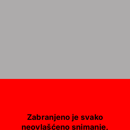
Zabranjeno je svako
neovlašćeno snimanje,