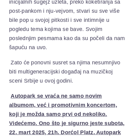
inicijalnih šugejz uzleta, preko koketiranja sa
post-pankom i nju-vejvom, stvari su sve više
bile pop u svojoj pitkosti i sve intimnije u
pogledu tema kojima se bave. Svojim
poslednjim pesmama kao da su počeli da nam
šapuću na uvo.
Zato će ponovni susret sa njima nesumnjivo
biti multigeneracijski događaj na muzičkoj
sceni Srbije u ovoj godini.
Autopark se vraća ne samo novim
albumom, već i promotivnim koncertom,
koji je možda samo prvi od nekoliko.
Videćemo. Ono što je sigurno jeste subota,
22. mart 2025, 21h. Dorćol Platz. Autopark