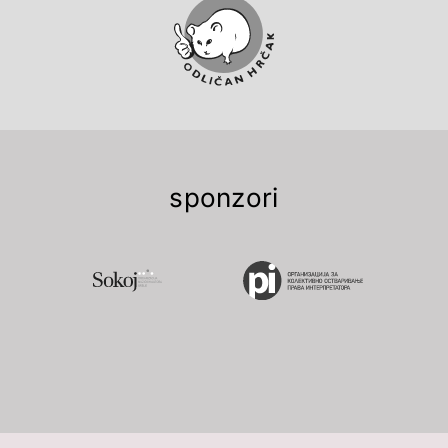
sponzori