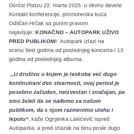
Dorćol Platzu 22. marta 2025. u okviru devete
Kontakt konferencije, promoterska kuća
Odličan Hrčak sa punim pravom
najavljuje:
KONAČNO – AUTOPARK UŽIVO
PRED PUBLIKOM!
A
utopark
izlazi na
scenu
šest godina od poslednjeg koncerta i 13
godina od poslednjeg albuma
.
,,U
društvu u kojem je teskoba već dugo
kontinuirani deo stvarnosti, ovaj period je
posebno začudan, neizvestan i značajan, pa
smo želeli da se nađemo sa našom
publikom, da s njom razmenimo utehu i
lepotu
“
, kaže Ognjenka Lakićević ispred
Autoparka, a pred izlazak na binu posle dugo