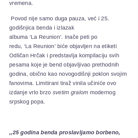
vremena.
Povod nije samo duga pauza, već i 25.
godišnjica benda i izlazak
albuma
‘
L
a
R
eunion’
.
Inače peti po
redu,
‘
L
a
R
eunion’
biće objavljen na etiketi
Odličan Hrčak i predstavlja kompilaciju svih
pesama koje je bend objavljivao prethodnih
godina, obično kao novogodišnji poklon svojim
fanovima. Limitirani tiraž vinila učiniće ovo
izdanje vrlo brzo
svetim gralom
modernog
srpskog popa.
,,
25 godina benda proslavljamo borbeno,