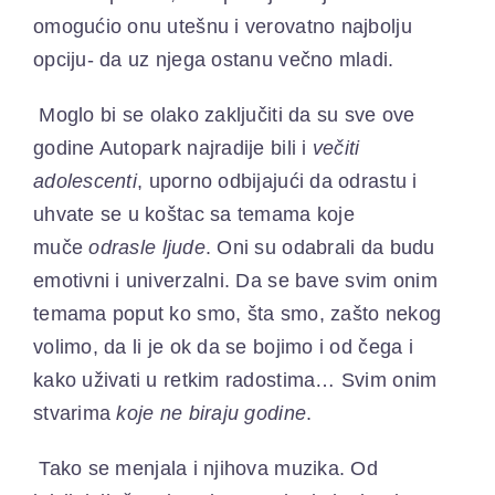
omogućio onu utešnu i verovatno najbolju
opciju- da uz njega ostanu večno mladi.
Moglo bi se olako zaključiti da su sve ove
godine Autopark najradije bili i
večiti
adolescenti
, uporno odbijajući da odrastu i
uhvate se u koštac sa temama koje
muče
odrasle ljude
. Oni su odabrali da budu
emotivni i univerzalni. Da se bave svim onim
temama poput ko smo, šta smo, zašto nekog
volimo, da li je ok da se bojimo i od čega i
kako uživati u retkim radostima… Svim onim
stvarima
koje ne biraju godine
.
Tako se menjala i njihova muzika. Od