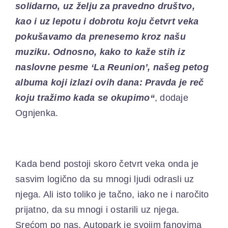
solidarno, uz
ž
elju za pravedno društvo,
kao i uz lepotu i dobrotu koju četvrt veka
pokušavamo da prenesemo kroz našu
muziku.
O
dnosno, kako to kaže stih iz
naslovne pesme ‘
L
a
R
eunion’, našeg petog
albuma koji izlazi ovih dana:
P
ravda je reč
koju tražimo kada se okupimo
“
, dodaje
Ognjenka.
Kada bend postoji skoro četvrt veka onda je
sasvim logično da su mnogi ljudi odrasli uz
njega. Ali isto toliko je tačno, iako ne i naročito
prijatno, da su mnogi i ostarili uz njega.
Srećom po nas, Autopark je svojim fanovima