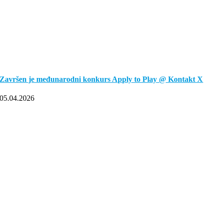
Završen je međunarodni konkurs Apply to Play @ Kontakt X
05.04.2026