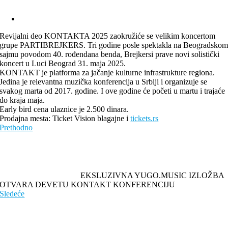
Revijalni deo KONTAKTA 2025 zaokružiće se velikim koncertom
grupe PARTIBREJKERS. Tri godine posle spektakla na Beogradsko
sajmu povodom 40. rođendana benda, Brejkersi prave novi solistički
koncert u Luci Beograd 31. maja 2025.
KONTAKT je platforma za jačanje kulturne infrastrukture regiona.
Jedina je relevantna muzička konferencija u Srbiji i organizuje se
svakog marta od 2017. godine. I ove godine će početi u martu i trajaće
do kraja maja.
Early bird cena ulaznice je 2.500 dinara.
Prodajna mesta: Ticket Vision blagajne i
tickets.rs
Prethodno
EKSLUZIVNA YUGO.MUSIC IZLOŽBA
OTVARA DEVETU KONTAKT KONFERENCIJU
Sledeće