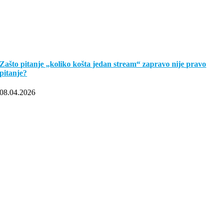
Zašto pitanje „koliko košta jedan stream“ zapravo nije pravo
pitanje?
08.04.2026