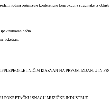
 godina organizuje konferenciju koja okuplja stručnjake iz oblasti mu
 spektakularan način.
a tickets.rs.
NIPPLEPEOPLE I NIČIM IZAZVAN NA PRVOM IZDANJU IN F
NOVU POKRETAČKU SNAGU MUZIČKE INDUSTRIJE