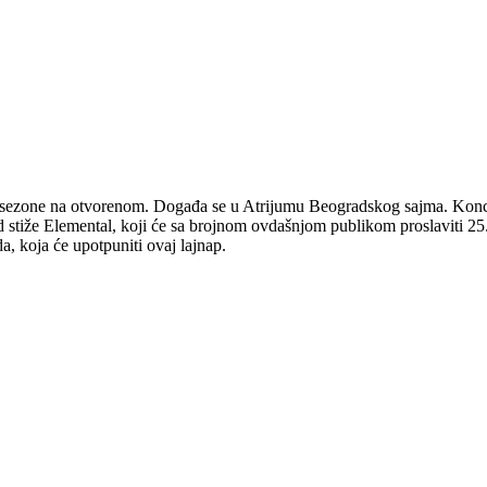
je sezone na otvorenom. Događa se u Atrijumu Beogradskog sajma. Konce
stiže Elemental, koji će sa brojnom ovdašnjom publikom proslaviti 25. 
a, koja će upotpuniti ovaj lajnap.