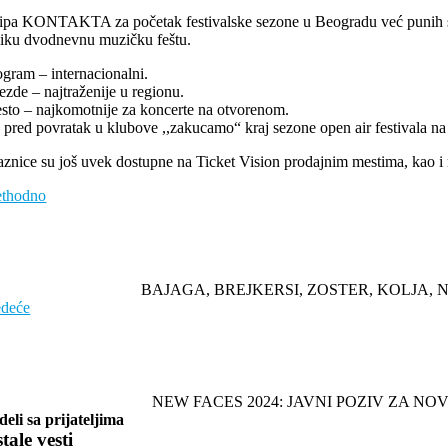
ipa KONTAKTA za početak festivalske sezone u Beogradu već punih sedam
liku dvodnevnu muzičku feštu.
ogram – internacionalni.
ezde – najtraženije u regionu.
sto – najkomotnije za koncerte na otvorenom.
 pred povratak u klubove ,,zakucamo“ kraj sezone open air festivala na
aznice su još uvek dostupne na Ticket Vision prodajnim mestima, kao i n
ethodno
BAJAGA, BREJKERSI, ZOSTER, KOLJA, 
edeće
NEW FACES 2024: JAVNI POZIV ZA 
deli sa prijateljima
tale vesti