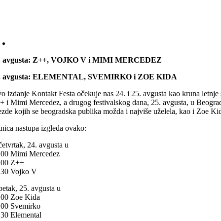
. avgusta: Z++, VOJKO V i MIMI MERCEDEZ
. avgusta: ELEMENTAL, SVEMIRKO i ZOE KIDA
vo izdanje Kontakt Festa očekuje nas 24. i 25. avgusta kao kruna letn
+ i Mimi Mercedez, a drugog festivalskog dana, 25. avgusta, u Beograd 
ezde kojih se beogradska publika možda i najviše uželela, kao i Zoe Kid
tnica nastupa izgleda ovako:
četvrtak, 24. avgusta u
.00 Mimi Mercedez
.00 Z++
.30 Vojko V
petak, 25. avgusta u
.00 Zoe Kida
.00 Svemirko
.30 Elemental