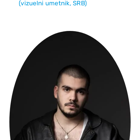
(vizuelni umetnik, SRB)