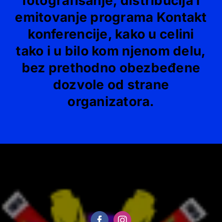
fotografisanje, distribucija i
emitovanje programa Kontakt
konferencije, kako u celini
tako i u bilo kom njenom delu,
bez prethodno obezbeđene
dozvole od strane
organizatora.