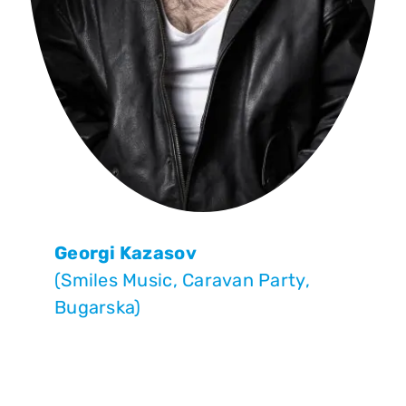
Georgi Kazasov
(Smiles Music, Caravan Party,
Bugarska)