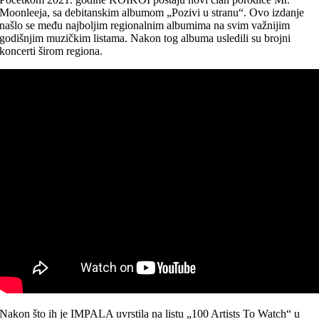
Moonleeja, sa debitanskim albumom „Pozivi u stranu“. Ovo izdanje
našlo se među najboljim regionalnim albumima na svim važnijim
godišnjim muzičkim listama. Nakon tog albuma usledili su brojni
koncerti širom regiona.
Nakon što ih je IMPALA uvrstila na listu „100 Artists To Watch“ u