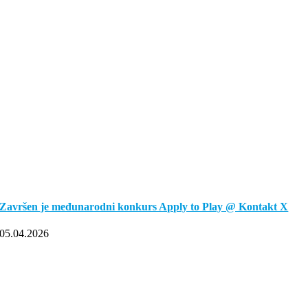
Završen je međunarodni konkurs Apply to Play @ Kontakt X
05.04.2026