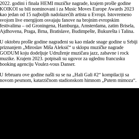
2022. godini i finala HEMI muzičke nagrade, krajem prošle godine
KOIKOI su bili nominovani i za Music Moves Europe Awards 2023
kao jedan od 15 najboljih nadolazećih artista u Evropi. Istovremeno
svojom live energijom osvajaju fanove na brojnim evropskim
festivalima – od Groningena, Hamburga, Amsterdama, zatim Brisela,
Ajdhovena, Praga, Brna, Bratislave, Budimpešte, Bukurešta i Talina.
U oktobru prošle godine nagrađeni su kao mlade snage godine u Srbiji
priznanjem „Miroslav Miša Aleksić“ u sklopu muzičke nagrade
GODUM koju dodeljuje Udruženje muzičara jazz, zabavne i rock
muzike. Krajem 2023. potpisali su ugovor za uglednu francusku
booking agenciju Voulez-vous Danser.
U februaru ove godine našli su se na „Hali Gali #2“ kompilaciji sa
novom pesmom, katarzičnom stadionskom himnom „Putem mimoza“.