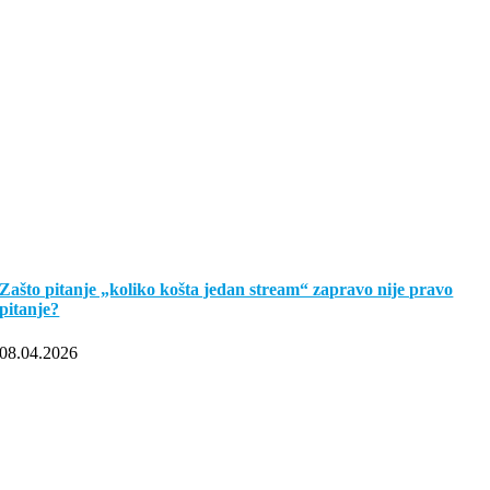
Zašto pitanje „koliko košta jedan stream“ zapravo nije pravo
pitanje?
08.04.2026