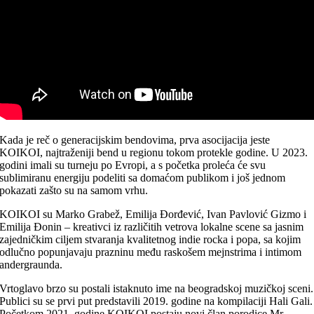
Kada je reč o generacijskim bendovima, prva asocijacija jeste
KOIKOI, najtraženiji bend u regionu tokom protekle godine. U 2023.
godini imali su turneju po Evropi, a s početka proleća će svu
sublimiranu energiju podeliti sa domaćom publikom i još jednom
pokazati zašto su na samom vrhu.
KOIKOI su Marko Grabež, Emilija Đorđević, Ivan Pavlović Gizmo i
Emilija Đonin – kreativci iz različitih vetrova lokalne scene sa jasnim
zajedničkim ciljem stvaranja kvalitetnog indie rocka i popa, sa kojim
odlučno popunjavaju prazninu među raskošem mejnstrima i intimom
andergraunda.
Vrtoglavo brzo su postali istaknuto ime na beogradskoj muzičkoj sceni.
Publici su se prvi put predstavili 2019. godine na kompilaciji Hali Gali.
Početkom 2021. godine KOIKOI postaju novi član porodice Mr.