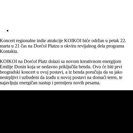
Koncert regionalne indie atrakcije KOIKOI biće održan u petak 22.
marta u 21 čas na Dorćol Platzu u okviru revijalnog dela programa
Kontakta.
KOIKOI na Dorćol Platz dolazi sa novom kreativnom energijom
Emilije Đonin koja se nedavno priključila bendu. Ovo će biti prvi
beogradski koncert u ovoj postavi, a iz benda poručuju da su jako
nestrpljivi i uzbuđeni da izađu u novoj postavi na domaći teren, te
najavljuju energičan nastup i premijeru novih pesama.