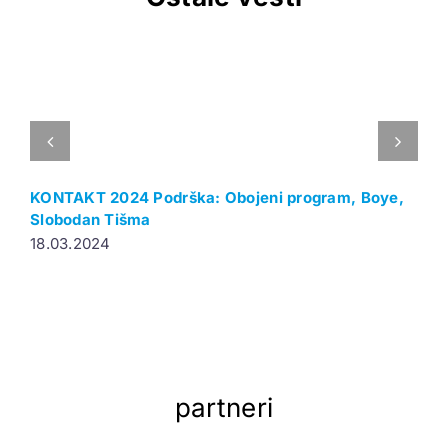
KONTAKT 2024 Podrška: Obojeni program, Boye,
K
Slobodan Tišma
1
18.03.2024
partneri